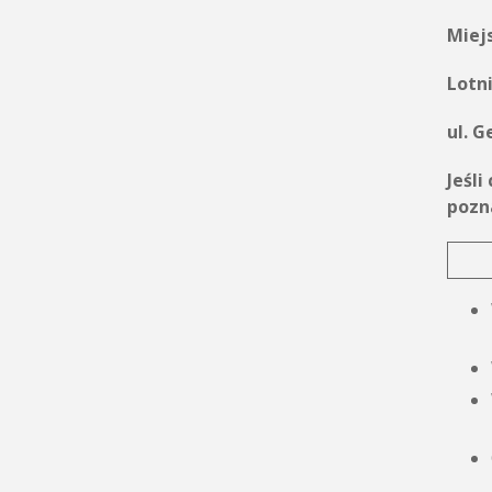
Miejs
Lotn
ul. G
Jeśl
pozn