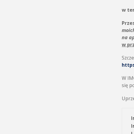
w te
Przes
moic
na a
w pr
Szcze
http
W IMG
się p
Uprze
I
I
L