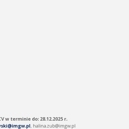
 CV w terminie do:
28.12.2025 r.
wski@imgw.pl
, halina.zub@imgw.pl