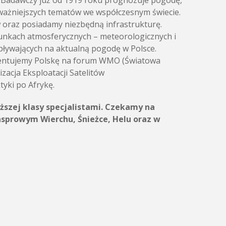
t Badawczy już od 1919 roku prognozuje pogodę,
ajważniejszych tematów we współczesnym świecie.
w oraz posiadamy niezbędną infrastrukturę.
runkach atmosferycznych – meteorologicznych i
pływających na aktualną pogodę w Polsce.
ezentujemy Polskę na forum WMO (Światowa
acja Eksploatacji Satelitów
yki po Afrykę.
ższej klasy specjalistami. Czekamy na
asprowym Wierchu, Śnieżce, Helu oraz w