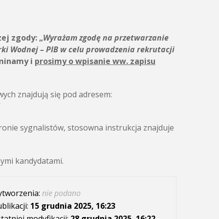
zej zgody:
„
Wyrażam zgodę na przetwarzanie
rki Wodnej – PIB
w celu prowadzenia rekrutacji
minamy i
prosimy o wpisanie ww. zapisu
ych znajdują się pod adresem:
/
onie sygnalistów, stosowna instrukcja znajduje
nymi kandydatami.
ytworzenia:
nie podano
blikacji:
15 grudnia 2025, 16:23
tatniej modyfikacji:
28 grudnia 2025, 16:22