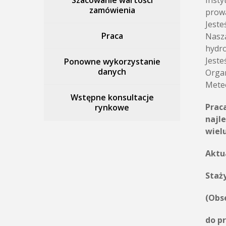
Szacowanie wartości
Insty
zamówienia
prowa
Jeste
Praca
Naszą
hydro
Jeste
Ponowne wykorzystanie
danych
Organ
Meteo
Wstępne konsultacje
Prac
rynkowe
najl
wielu
Aktu
Staż
(Obs
do p