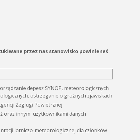
oszukiwane przez nas stanowisko powinieneś
porządzanie depesz SYNOP, meteorologicznych
logicznych, ostrzeganie o groźnych zjawiskach
Agencji Żeglugi Powietrznej
dź oraz innymi użytkownikami danych
tacji lotniczo-meteorologicznej dla członków