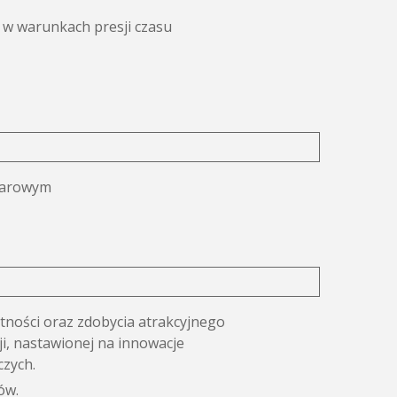
 w warunkach presji czasu
miarowym
tności oraz zdobycia atrakcyjnego
ji, nastawionej na innowacje
czych.
ów.