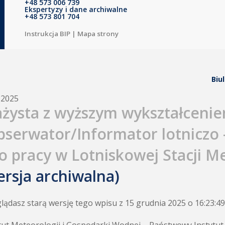
+48 573 006 739
Ekspertyzy i dane archiwalne
+48 573 801 704
Instrukcja BIP
|
Mapa strony
Biu
.2025
ażysta z wyższym wykształceni
bserwator/Informator lotniczo 
do pracy w Lotniskowej Stacji M
ersja archiwalna)
lądasz starą wersję tego wpisu z 15 grudnia 2025 o 16:23:49