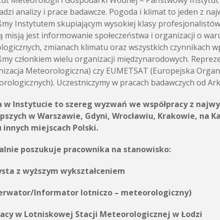
tut Meteorologii i Gospodarki Wodnej – Państwowy Instytu
dzi analizy i prace badawcze. Pogoda i klimat to jeden z n
śmy Instytutem skupiającym wysokiej klasy profesjonalistó
 misją jest informowanie społeczeństwa i organizacji o wa
logicznych, zmianach klimatu oraz wszystkich czynnikach w
śmy członkiem wielu organizacji międzynarodowych. Repr
izacja Meteorologiczna) czy EUMETSAT (Europejska Organiz
rologicznych). Uczestniczymy w pracach badawczych od Arkt
a w Instytucie to szereg wyzwań we współpracy z najwy
epszych w Warszawie, Gdyni, Wrocławiu, Krakowie, na K
 innych miejscach Polski.
alnie poszukuje pracownika na stanowisko:
ysta z wyższym wykształceniem
erwator/Informator lotniczo – meteorologiczny)
racy w Lotniskowej Stacji Meteorologicznej w Łodzi