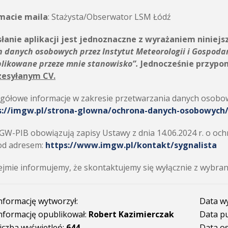
macie maila
: Stażysta/Obserwator LSM Łódź
łanie aplikacji jest jednoznaczne z wyrażaniem niniejs
h danych osobowych przez
Instytut Meteorologii i Gospoda
plikowane przeze mnie stanowisko”.
Jednocześnie przypo
zesyłanym CV.
gółowe informacje w zakresie przetwarzania danych osobow
s://imgw.pl/strona-glowna/ochrona-danych-osobowych
W-PIB obowiązują zapisy Ustawy z dnia 14.06.2024 r. o ochr
od adresem:
https://www.imgw.pl/kontakt/sygnalista
jmie informujemy, że skontaktujemy się wyłącznie z wybra
nformację wytworzył:
Data w
nformację opublikował:
Robert Kazimierczak
Data pu
iczba wyświetleń:
644
Data os