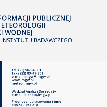
FORMACJI PUBLICZNEJ
METEOROLOGII
KI WODNEJ
INSTYTUTU BADAWCZEGO
tel. (22) 56-94-301
faks (22) 83-41-801
e-mail: imgw@imgw.pl
www.imgw.pl
meteo.imgw.pl
Wydział Analiz i Sprzedaży
e-mail: biznes@imgw.pl
Prognozy, opracowania i inne
+48 519 751 210