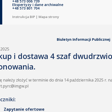
+48 573 006 739
Ekspertyzy i dane archiwalne
+48 573 801 704
Instrukcja BIP
|
Mapa strony
Biuletyn Informacji Publicznej
.2025
kup i dostawa 4 szaf dwudrzwio
onowania.
ę należy złożyć w terminie do dnia 14 października 2025 r. n
t.pyrc@imgw.pl
czniki:
Zapytanie ofertowe