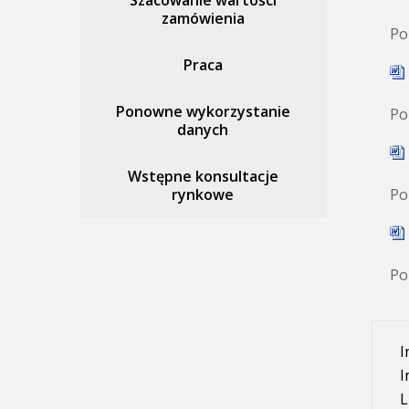
Szacowanie wartości
zamówienia
Po
Praca
Ponowne wykorzystanie
Po
danych
Wstępne konsultacje
rynkowe
Po
Po
I
I
L