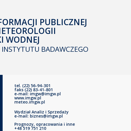
FORMACJI PUBLICZNEJ
METEOROLOGII
KI WODNEJ
INSTYTUTU BADAWCZEGO
tel. (22) 56-94-301
faks (22) 83-41-801
e-mail: imgw@imgw.pl
www.imgw.pl
meteo.imgw.pl
Wydział Analiz i Sprzedaży
e-mail: biznes@imgw.pl
Prognozy, opracowania i inne
+48 519 751 210