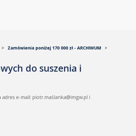
>
Zamówienia poniżej 170 000 zł - ARCHIWUM
>
wych do suszenia i
a adres e-mail: piotr.maślanka@imgw.pl i