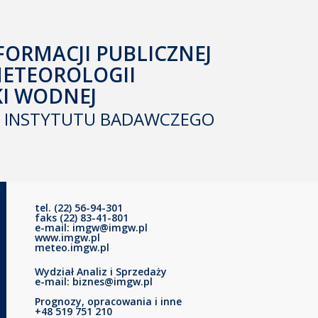
FORMACJI PUBLICZNEJ
METEOROLOGII
KI WODNEJ
INSTYTUTU BADAWCZEGO
tel. (22) 56-94-301
faks (22) 83-41-801
e-mail: imgw@imgw.pl
www.imgw.pl
meteo.imgw.pl
Wydział Analiz i Sprzedaży
e-mail: biznes@imgw.pl
Prognozy, opracowania i inne
+48 519 751 210