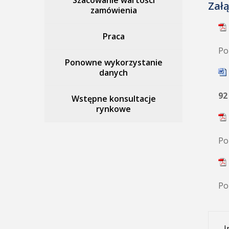
Szacowanie wartości
Załą
zamówienia
Praca
Po
Ponowne wykorzystanie
danych
92
Wstępne konsultacje
rynkowe
Po
Po
I