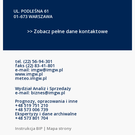
UL. PODLEŚNA 61
01-673 WARSZAWA
>> Zobacz pełne dane kontaktowe
tel. (22) 56-94-301
faks (22) 83-41-801
e-mail: imgw@imgw.pl
www.imgw.pl
meteo.imgw.pl
Wydział Analiz i Sprzedaży
e-mail: biznes@imgw.pl
Prognozy, opracowania i inne
+48 519 751 210
+48 573 006 739
Ekspertyzy i dane archiwalne
+48 573 801 704
Instrukcja BIP
|
Mapa strony