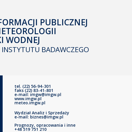
FORMACJI PUBLICZNEJ
METEOROLOGII
KI WODNEJ
INSTYTUTU BADAWCZEGO
tel. (22) 56-94-301
faks (22) 83-41-801
e-mail: imgw@imgw.pl
www.imgw.pl
meteo.imgw.pl
Wydział Analiz i Sprzedaży
e-mail: biznes@imgw.pl
Prognozy, opracowania i inne
+48 519 751 210