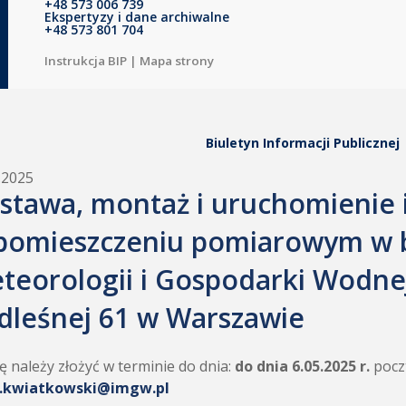
+48 573 006 739
Ekspertyzy i dane archiwalne
+48 573 801 704
Instrukcja BIP
|
Mapa strony
Biuletyn Informacji Publicznej
.2025
stawa, montaż i uruchomienie in
pomieszczeniu pomiarowym w b
teorologii i Gospodarki Wodnej 
dleśnej 61 w Warszawie
ę należy złożyć w terminie do dnia:
do dnia 6.05.2025 r.
pocz
l.kwiatkowski@imgw.pl