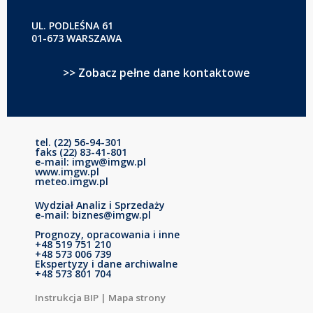
UL. PODLEŚNA 61
01-673 WARSZAWA
>> Zobacz pełne dane kontaktowe
tel. (22) 56-94-301
faks (22) 83-41-801
e-mail: imgw@imgw.pl
www.imgw.pl
meteo.imgw.pl
Wydział Analiz i Sprzedaży
e-mail: biznes@imgw.pl
Prognozy, opracowania i inne
+48 519 751 210
+48 573 006 739
Ekspertyzy i dane archiwalne
+48 573 801 704
Instrukcja BIP
|
Mapa strony