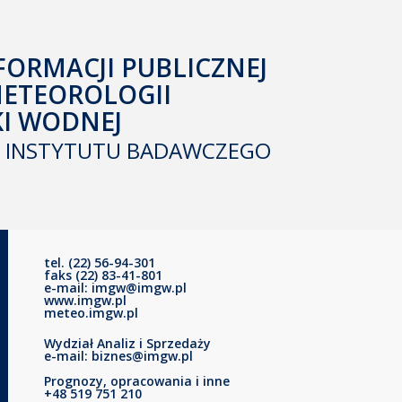
FORMACJI PUBLICZNEJ
METEOROLOGII
KI WODNEJ
INSTYTUTU BADAWCZEGO
tel. (22) 56-94-301
faks (22) 83-41-801
e-mail: imgw@imgw.pl
www.imgw.pl
meteo.imgw.pl
Wydział Analiz i Sprzedaży
e-mail: biznes@imgw.pl
Prognozy, opracowania i inne
+48 519 751 210