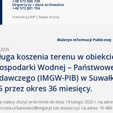
+48 573 006 739
Ekspertyzy i dane archiwalne
+48 573 801 704
Instrukcja BIP
|
Mapa strony
Biuletyn Informacji Publicznej
.2025
ługa koszenia terenu w obiekci
Gospodarki Wodnej – Państwowe
dawczego (IMGW-PIB) w Suwałka
5 przez okres 36 miesięcy.
ę należy złożyć w terminie do dnia: 14 lutego 2025 r. na adres
rzata.urbanowicz@imgw.pl lub dostarczyć na adres: 16-400 S