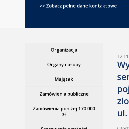
>> Zobacz pełne dane kontaktowe
Organizacja
12.11
Wy
Organy i osoby
se
Majątek
po
Zamówienia publiczne
zl
Zamówienia poniżej 170 000
ul
zł
Ofert