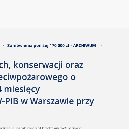
>
Zamówienia poniżej 170 000 zł - ARCHIWUM
>
h, konserwacji oraz
zeciwpożarowego o
4 miesięcy
-PIB w Warszawie przy
 adres e-mail: michal.badawika@imgw.pl.