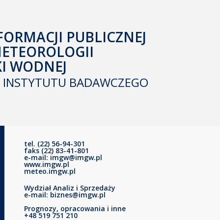
FORMACJI PUBLICZNEJ
METEOROLOGII
KI WODNEJ
INSTYTUTU BADAWCZEGO
tel. (22) 56-94-301
faks (22) 83-41-801
e-mail: imgw@imgw.pl
www.imgw.pl
meteo.imgw.pl
Wydział Analiz i Sprzedaży
e-mail: biznes@imgw.pl
Prognozy, opracowania i inne
+48 519 751 210