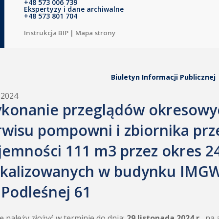
+48 573 006 739
Ekspertyzy i dane archiwalne
+48 573 801 704
Instrukcja BIP
|
Mapa strony
Biuletyn Informacji Publicznej
.2024
konanie przeglądów okresowyc
rwisu pompowni i zbiornika pr
jemności 111 m3 przez okres 2
okalizowanych w budynku IMGW
. Podleśnej 61
ę należy złożyć w terminie do dnia:
29 listopada 2024 r.
, na