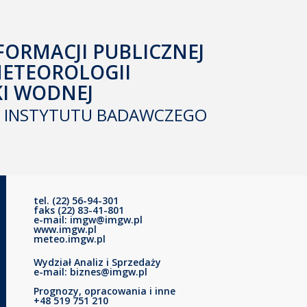
FORMACJI PUBLICZNEJ
METEOROLOGII
KI WODNEJ
INSTYTUTU BADAWCZEGO
tel. (22) 56-94-301
faks (22) 83-41-801
e-mail: imgw@imgw.pl
www.imgw.pl
meteo.imgw.pl
Wydział Analiz i Sprzedaży
e-mail: biznes@imgw.pl
Prognozy, opracowania i inne
+48 519 751 210