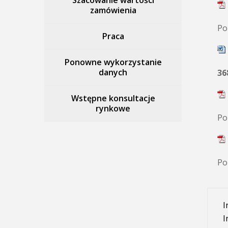
Szacowanie wartości
zamówienia
Po
Praca
Ponowne wykorzystanie
danych
36
Wstępne konsultacje
rynkowe
Po
Po
I
I