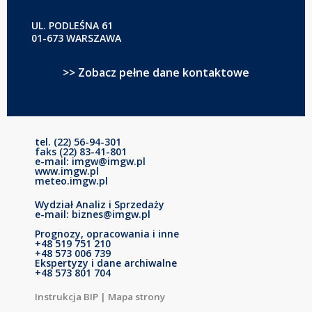
UL. PODLEŚNA 61
01-673 WARSZAWA
>> Zobacz pełne dane kontaktowe
tel. (22) 56-94-301
faks (22) 83-41-801
e-mail: imgw@imgw.pl
www.imgw.pl
meteo.imgw.pl
Wydział Analiz i Sprzedaży
e-mail: biznes@imgw.pl
Prognozy, opracowania i inne
+48 519 751 210
+48 573 006 739
Ekspertyzy i dane archiwalne
+48 573 801 704
Instrukcja BIP
|
Mapa strony