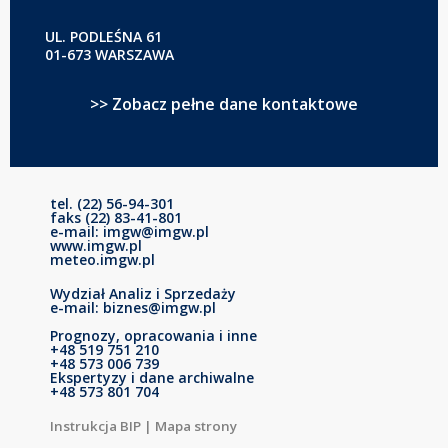
UL. PODLEŚNA 61
01-673 WARSZAWA
>> Zobacz pełne dane kontaktowe
tel. (22) 56-94-301
faks (22) 83-41-801
e-mail: imgw@imgw.pl
www.imgw.pl
meteo.imgw.pl
Wydział Analiz i Sprzedaży
e-mail: biznes@imgw.pl
Prognozy, opracowania i inne
+48 519 751 210
+48 573 006 739
Ekspertyzy i dane archiwalne
+48 573 801 704
Instrukcja BIP
|
Mapa strony