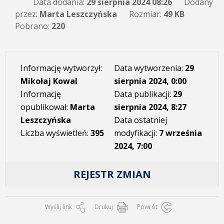
Data dodania:
29 sierpnia 2024 08:26
Dodany
przez:
Marta Leszczyńska
Rozmiar:
49 KB
Pobrano:
220
Informację wytworzył:
Data wytworzenia:
29
Mikołaj Kowal
sierpnia 2024, 0:00
Informację
Data publikacji:
29
opublikował:
Marta
sierpnia 2024, 8:27
Leszczyńska
Data ostatniej
Liczba wyświetleń:
395
modyfikacji:
7 września
2024, 7:00
REJESTR ZMIAN
Wyślij link
Drukuj
Powrót