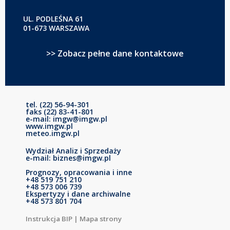
UL. PODLEŚNA 61
01-673 WARSZAWA
>> Zobacz pełne dane kontaktowe
tel. (22) 56-94-301
faks (22) 83-41-801
e-mail: imgw@imgw.pl
www.imgw.pl
meteo.imgw.pl
Wydział Analiz i Sprzedaży
e-mail: biznes@imgw.pl
Prognozy, opracowania i inne
+48 519 751 210
+48 573 006 739
Ekspertyzy i dane archiwalne
+48 573 801 704
Instrukcja BIP
|
Mapa strony