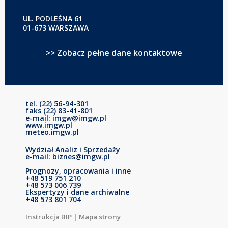
UL. PODLEŚNA 61
01-673 WARSZAWA
>> Zobacz pełne dane kontaktowe
tel. (22) 56-94-301
faks (22) 83-41-801
e-mail: imgw@imgw.pl
www.imgw.pl
meteo.imgw.pl
Wydział Analiz i Sprzedaży
e-mail: biznes@imgw.pl
Prognozy, opracowania i inne
+48 519 751 210
+48 573 006 739
Ekspertyzy i dane archiwalne
+48 573 801 704
Instrukcja BIP
|
Mapa strony