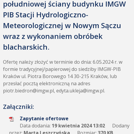
południowej ściany budynku IMGW
PIB Stacji Hydrologiczno-
Meteorologicznej w Nowym Sączu
wraz z wykonaniem obróbek
blacharskich.
Ofertę należy złożyć w terminie do dnia: 6.05.2024 r. w
formie tradycyjnej/papierowej do siedziby IMGW-PIB
Kraków ul. Piotra Borowego 14 30-215 Kraków, lub
przesłać pocztą elektroniczną na adres
piotr.biedron@imgw.pl, edyta.ukleja@imgw.pl.
Załączniki:
Zapytanie ofertowe
Data dodania:
19 kwietnia 2024 13:02
Dodany
przez:
Marta Leszczyńska
Rozmiar:
370 KB