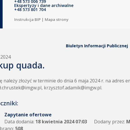
+48 573 006 739
Ekspertyzy i dane archiwalne
+48 573 801 704
Instrukcja BIP
|
Mapa strony
Biuletyn Informacji Publicznej
.2024
kup quada.
ę należy złożyć w terminie do dnia 6 maja 2024 r. na adres e
.chrustek@imgw.pl, krzysztof.adamik@imgw.pl.
czniki:
Zapytanie ofertowe
Data dodania:
18 kwietnia 2024 07:03
Dodany przez:
M
brano:
508