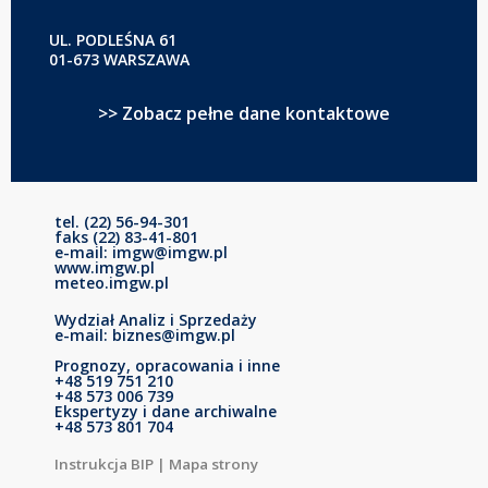
UL. PODLEŚNA 61
01-673 WARSZAWA
>> Zobacz pełne dane kontaktowe
tel. (22) 56-94-301
faks (22) 83-41-801
e-mail: imgw@imgw.pl
www.imgw.pl
meteo.imgw.pl
Wydział Analiz i Sprzedaży
e-mail: biznes@imgw.pl
Prognozy, opracowania i inne
+48 519 751 210
+48 573 006 739
Ekspertyzy i dane archiwalne
+48 573 801 704
Instrukcja BIP
|
Mapa strony