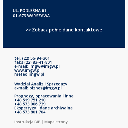
UL. PODLEŚNA 61
01-673 WARSZAWA
>> Zobacz pełne dane kontaktowe
tel. (22) 56-94-301
faks (22) 83-41-801
e-mail: imgw@imgw.pl
www.imgw.pl
meteo.imgw.pl
Wydział Analiz i Sprzedaży
e-mail: biznes@imgw.pl
Prognozy, opracowania i inne
+48 519 751 210
+48 573 006 739
Ekspertyzy i dane archiwalne
+48 573 801 704
Instrukcja BIP
|
Mapa strony