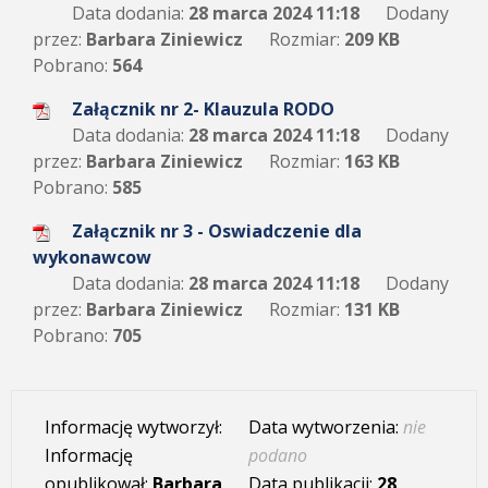
Data dodania:
28 marca 2024 11:18
Dodany
przez:
Barbara Ziniewicz
Rozmiar:
209 KB
Pobrano:
564
Załącznik nr 2- Klauzula RODO
Data dodania:
28 marca 2024 11:18
Dodany
przez:
Barbara Ziniewicz
Rozmiar:
163 KB
Pobrano:
585
Załącznik nr 3 - Oswiadczenie dla
wykonawcow
Data dodania:
28 marca 2024 11:18
Dodany
przez:
Barbara Ziniewicz
Rozmiar:
131 KB
Pobrano:
705
Informację wytworzył:
Data wytworzenia:
nie
Informację
podano
opublikował:
Barbara
Data publikacji:
28