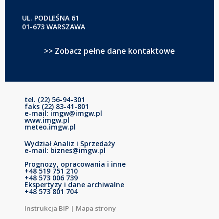
UL. PODLEŚNA 61
01-673 WARSZAWA
>> Zobacz pełne dane kontaktowe
tel. (22) 56-94-301
faks (22) 83-41-801
e-mail: imgw@imgw.pl
www.imgw.pl
meteo.imgw.pl
Wydział Analiz i Sprzedaży
e-mail: biznes@imgw.pl
Prognozy, opracowania i inne
+48 519 751 210
+48 573 006 739
Ekspertyzy i dane archiwalne
+48 573 801 704
Instrukcja BIP
|
Mapa strony