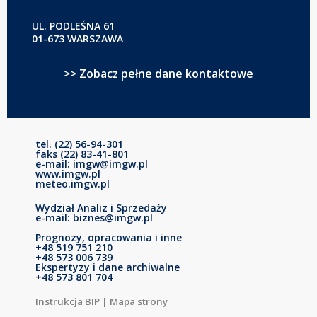
UL. PODLEŚNA 61
01-673 WARSZAWA
>> Zobacz pełne dane kontaktowe
tel. (22) 56-94-301
faks (22) 83-41-801
e-mail: imgw@imgw.pl
www.imgw.pl
meteo.imgw.pl
Wydział Analiz i Sprzedaży
e-mail: biznes@imgw.pl
Prognozy, opracowania i inne
+48 519 751 210
+48 573 006 739
Ekspertyzy i dane archiwalne
+48 573 801 704
Instrukcja BIP
|
Mapa strony