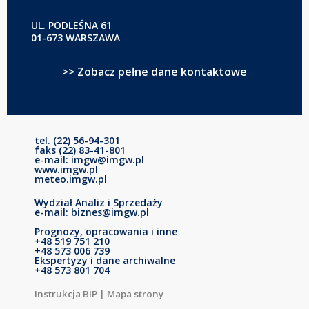
UL. PODLEŚNA 61
01-673 WARSZAWA
>> Zobacz pełne dane kontaktowe
tel. (22) 56-94-301
faks (22) 83-41-801
e-mail: imgw@imgw.pl
www.imgw.pl
meteo.imgw.pl
Wydział Analiz i Sprzedaży
e-mail: biznes@imgw.pl
Prognozy, opracowania i inne
+48 519 751 210
+48 573 006 739
Ekspertyzy i dane archiwalne
+48 573 801 704
Instrukcja BIP
|
Mapa strony