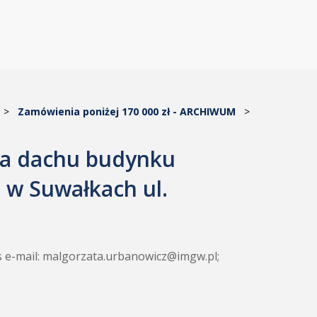
>
Zamówienia poniżej 170 000 zł - ARCHIWUM
>
na dachu budynku
 w Suwałkach ul.
es e-mail: malgorzata.urbanowicz@imgw.pl;