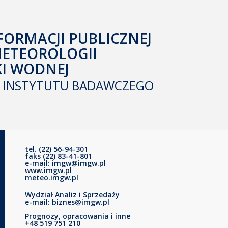
FORMACJI PUBLICZNEJ
METEOROLOGII
KI WODNEJ
INSTYTUTU BADAWCZEGO
tel. (22) 56-94-301
faks (22) 83-41-801
e-mail: imgw@imgw.pl
www.imgw.pl
meteo.imgw.pl
Wydział Analiz i Sprzedaży
e-mail: biznes@imgw.pl
Prognozy, opracowania i inne
+48 519 751 210