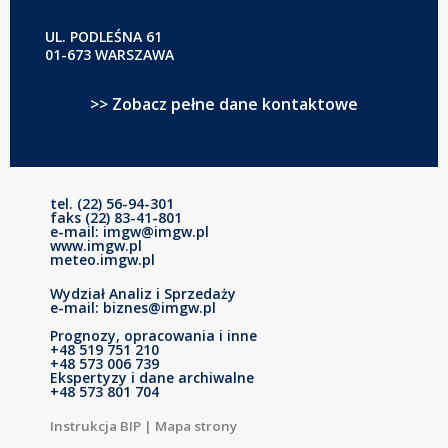
UL. PODLEŚNA 61
01-673 WARSZAWA
>> Zobacz pełne dane kontaktowe
tel. (22) 56-94-301
faks (22) 83-41-801
e-mail: imgw@imgw.pl
www.imgw.pl
meteo.imgw.pl
Wydział Analiz i Sprzedaży
e-mail: biznes@imgw.pl
Prognozy, opracowania i inne
+48 519 751 210
+48 573 006 739
Ekspertyzy i dane archiwalne
+48 573 801 704
Instrukcja BIP
|
Mapa strony