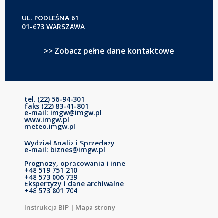
UL. PODLEŚNA 61
01-673 WARSZAWA
>> Zobacz pełne dane kontaktowe
tel. (22) 56-94-301
faks (22) 83-41-801
e-mail: imgw@imgw.pl
www.imgw.pl
meteo.imgw.pl
Wydział Analiz i Sprzedaży
e-mail: biznes@imgw.pl
Prognozy, opracowania i inne
+48 519 751 210
+48 573 006 739
Ekspertyzy i dane archiwalne
+48 573 801 704
Instrukcja BIP
|
Mapa strony