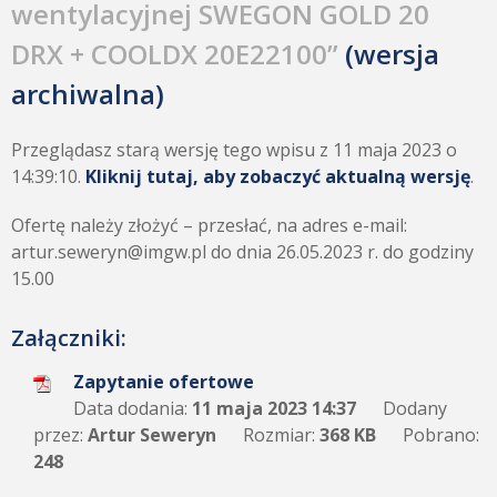
wentylacyjnej SWEGON GOLD 20
DRX + COOLDX 20E22100”
(wersja
archiwalna)
Przeglądasz starą wersję tego wpisu z 11 maja 2023 o
14:39:10.
Kliknij tutaj, aby zobaczyć aktualną wersję
.
Ofertę należy złożyć – przesłać, na adres e-mail:
artur.seweryn@imgw.pl do dnia 26.05.2023 r. do godziny
15.00
Załączniki:
Zapytanie ofertowe
Data dodania:
11 maja 2023 14:37
Dodany
przez:
Artur Seweryn
Rozmiar:
368 KB
Pobrano:
248