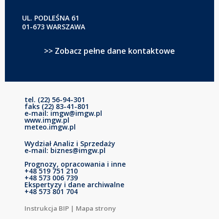
UL. PODLEŚNA 61
01-673 WARSZAWA
>> Zobacz pełne dane kontaktowe
tel. (22) 56-94-301
faks (22) 83-41-801
e-mail: imgw@imgw.pl
www.imgw.pl
meteo.imgw.pl
Wydział Analiz i Sprzedaży
e-mail: biznes@imgw.pl
Prognozy, opracowania i inne
+48 519 751 210
+48 573 006 739
Ekspertyzy i dane archiwalne
+48 573 801 704
Instrukcja BIP
|
Mapa strony