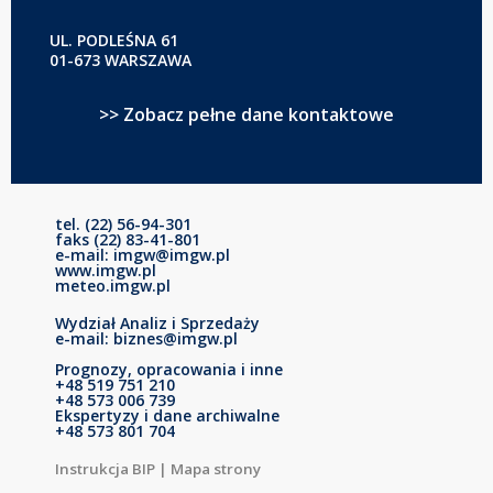
UL. PODLEŚNA 61
01-673 WARSZAWA
>> Zobacz pełne dane kontaktowe
tel. (22) 56-94-301
faks (22) 83-41-801
e-mail: imgw@imgw.pl
www.imgw.pl
meteo.imgw.pl
Wydział Analiz i Sprzedaży
e-mail: biznes@imgw.pl
Prognozy, opracowania i inne
+48 519 751 210
+48 573 006 739
Ekspertyzy i dane archiwalne
+48 573 801 704
Instrukcja BIP
|
Mapa strony