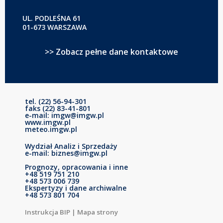
UL. PODLEŚNA 61
01-673 WARSZAWA
>> Zobacz pełne dane kontaktowe
tel. (22) 56-94-301
faks (22) 83-41-801
e-mail: imgw@imgw.pl
www.imgw.pl
meteo.imgw.pl
Wydział Analiz i Sprzedaży
e-mail: biznes@imgw.pl
Prognozy, opracowania i inne
+48 519 751 210
+48 573 006 739
Ekspertyzy i dane archiwalne
+48 573 801 704
Instrukcja BIP
|
Mapa strony