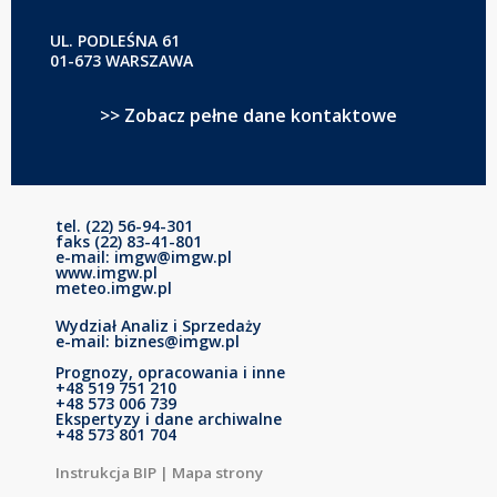
UL. PODLEŚNA 61
01-673 WARSZAWA
>> Zobacz pełne dane kontaktowe
tel. (22) 56-94-301
faks (22) 83-41-801
e-mail: imgw@imgw.pl
www.imgw.pl
meteo.imgw.pl
Wydział Analiz i Sprzedaży
e-mail: biznes@imgw.pl
Prognozy, opracowania i inne
+48 519 751 210
+48 573 006 739
Ekspertyzy i dane archiwalne
+48 573 801 704
Instrukcja BIP
|
Mapa strony