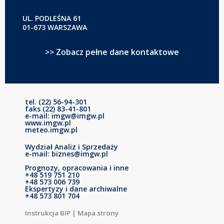
UL. PODLEŚNA 61
01-673 WARSZAWA
>> Zobacz pełne dane kontaktowe
tel. (22) 56-94-301
faks (22) 83-41-801
e-mail: imgw@imgw.pl
www.imgw.pl
meteo.imgw.pl
Wydział Analiz i Sprzedaży
e-mail: biznes@imgw.pl
Prognozy, opracowania i inne
+48 519 751 210
+48 573 006 739
Ekspertyzy i dane archiwalne
+48 573 801 704
Instrukcja BIP
|
Mapa strony