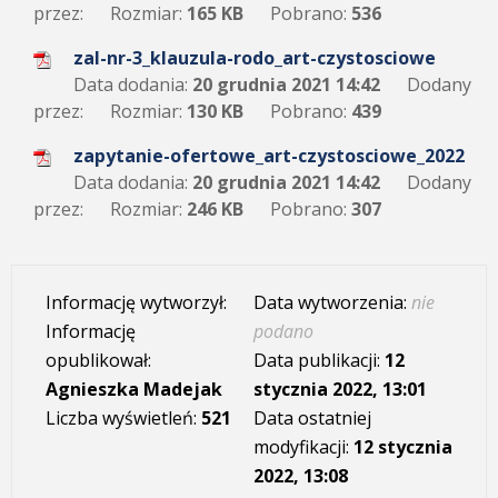
przez:
Rozmiar:
165 KB
Pobrano:
536
zal-nr-3_klauzula-rodo_art-czystosciowe
Data dodania:
20 grudnia 2021 14:42
Dodany
przez:
Rozmiar:
130 KB
Pobrano:
439
zapytanie-ofertowe_art-czystosciowe_2022
Data dodania:
20 grudnia 2021 14:42
Dodany
przez:
Rozmiar:
246 KB
Pobrano:
307
Informację wytworzył:
Data wytworzenia:
nie
Informację
podano
opublikował:
Data publikacji:
12
Agnieszka Madejak
stycznia 2022, 13:01
Liczba wyświetleń:
521
Data ostatniej
modyfikacji:
12 stycznia
2022, 13:08