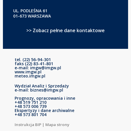
UL. PODLEŚNA 61
01-673 WARSZAWA
>> Zobacz pełne dane kontaktowe
tel. (22) 56-94-301
faks (22) 83-41-801
e-mail: imgw@imgw.pl
www.imgw.pl
meteo.imgw.pl
Wydział Analiz i Sprzedaży
e-mail: biznes@imgw.pl
Prognozy, opracowania i inne
+48 519 751 210
+48 573 006 739
Ekspertyzy i dane archiwalne
+48 573 801 704
Instrukcja BIP
|
Mapa strony