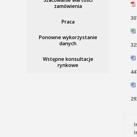
Szacowanie wartości
zamówienia
30
Praca
Ponowne wykorzystanie
danych
32
Wstępne konsultacje
rynkowe
44
29
I
I