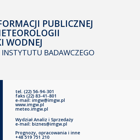
FORMACJI PUBLICZNEJ
METEOROLOGII
KI WODNEJ
INSTYTUTU BADAWCZEGO
tel. (22) 56-94-301
faks (22) 83-41-801
e-mail: imgw@imgw.pl
www.imgw.pl
meteo.imgw.pl
Wydział Analiz i Sprzedaży
e-mail: biznes@imgw.pl
Prognozy, opracowania i inne
+48 519 751 210