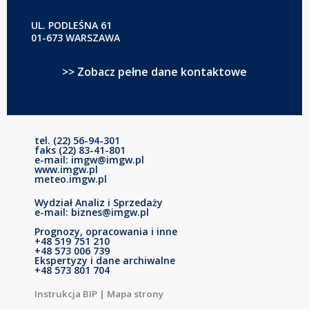
UL. PODLEŚNA 61
01-673 WARSZAWA
>> Zobacz pełne dane kontaktowe
tel. (22) 56-94-301
faks (22) 83-41-801
e-mail: imgw@imgw.pl
www.imgw.pl
meteo.imgw.pl
Wydział Analiz i Sprzedaży
e-mail: biznes@imgw.pl
Prognozy, opracowania i inne
+48 519 751 210
+48 573 006 739
Ekspertyzy i dane archiwalne
+48 573 801 704
Instrukcja BIP
|
Mapa strony