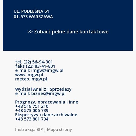
UL. PODLEŚNA 61
01-673 WARSZAWA
>> Zobacz pełne dane kontaktowe
tel. (22) 56-94-301
faks (22) 83-41-801
e-mail: imgw@imgw.pl
www.imgw.pl
meteo.imgw.pl
Wydział Analiz i Sprzedaży
e-mail: biznes@imgw.pl
Prognozy, opracowania i inne
+48 519 751 210
+48 573 006 739
Ekspertyzy i dane archiwalne
+48 573 801 704
Instrukcja BIP
|
Mapa strony