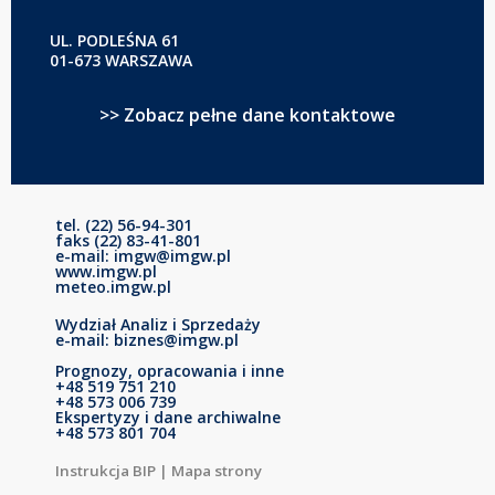
UL. PODLEŚNA 61
01-673 WARSZAWA
>> Zobacz pełne dane kontaktowe
tel. (22) 56-94-301
faks (22) 83-41-801
e-mail: imgw@imgw.pl
www.imgw.pl
meteo.imgw.pl
Wydział Analiz i Sprzedaży
e-mail: biznes@imgw.pl
Prognozy, opracowania i inne
+48 519 751 210
+48 573 006 739
Ekspertyzy i dane archiwalne
+48 573 801 704
Instrukcja BIP
|
Mapa strony