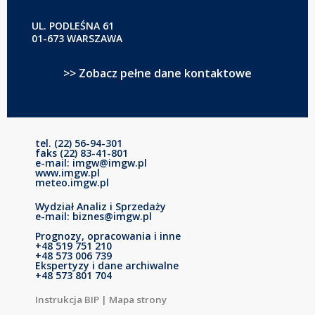
UL. PODLEŚNA 61
01-673 WARSZAWA
>> Zobacz pełne dane kontaktowe
tel. (22) 56-94-301
faks (22) 83-41-801
e-mail: imgw@imgw.pl
www.imgw.pl
meteo.imgw.pl
Wydział Analiz i Sprzedaży
e-mail: biznes@imgw.pl
Prognozy, opracowania i inne
+48 519 751 210
+48 573 006 739
Ekspertyzy i dane archiwalne
+48 573 801 704
Instrukcja BIP
|
Mapa strony