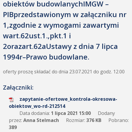
obiektów budowlanychIMGW –
PIBprzedstawionym w załączniku nr
1,zgodnie z wymogami zawartymi
wart.62ust.1.,pkt.1 i
2orazart.62aUstawy z dnia 7 lipca
1994r–Prawo budowlane.
oferty proszę składać do dnia 23.07.2021 do godz. 12.00
Załączniki:
zapytanie-ofertowe_kontrola-okresowa-
obiektow_wo-rd-212514
Data dodania:
1 lipca 2021 15:00
Dodany
przez:
Anna Stelmach
Rozmiar:
376 KB
Pobrano:
389