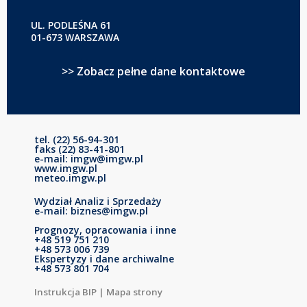
UL. PODLEŚNA 61
01-673 WARSZAWA
>> Zobacz pełne dane kontaktowe
tel. (22) 56-94-301
faks (22) 83-41-801
e-mail: imgw@imgw.pl
www.imgw.pl
meteo.imgw.pl
Wydział Analiz i Sprzedaży
e-mail: biznes@imgw.pl
Prognozy, opracowania i inne
+48 519 751 210
+48 573 006 739
Ekspertyzy i dane archiwalne
+48 573 801 704
Instrukcja BIP
|
Mapa strony