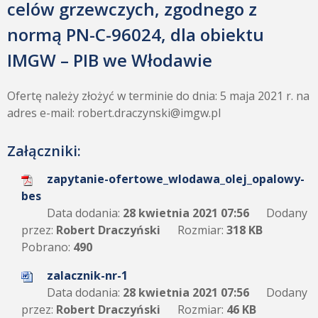
celów grzewczych, zgodnego z
normą PN-C-96024, dla obiektu
IMGW – PIB we Włodawie
Ofertę należy złożyć w terminie do dnia: 5 maja 2021 r. na
adres e-mail: robert.draczynski@imgw.pl
Załączniki:
zapytanie-ofertowe_wlodawa_olej_opalowy-
bes
Data dodania:
28 kwietnia 2021 07:56
Dodany
przez:
Robert Draczyński
Rozmiar:
318 KB
Pobrano:
490
zalacznik-nr-1
Data dodania:
28 kwietnia 2021 07:56
Dodany
przez:
Robert Draczyński
Rozmiar:
46 KB