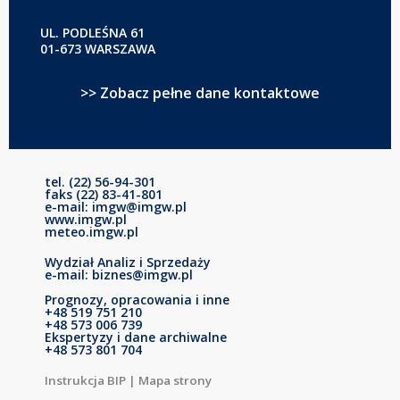
UL. PODLEŚNA 61
01-673 WARSZAWA
>> Zobacz pełne dane kontaktowe
tel. (22) 56-94-301
faks (22) 83-41-801
e-mail: imgw@imgw.pl
www.imgw.pl
meteo.imgw.pl
Wydział Analiz i Sprzedaży
e-mail: biznes@imgw.pl
Prognozy, opracowania i inne
+48 519 751 210
+48 573 006 739
Ekspertyzy i dane archiwalne
+48 573 801 704
Instrukcja BIP
|
Mapa strony