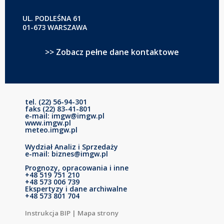
UL. PODLEŚNA 61
01-673 WARSZAWA
>> Zobacz pełne dane kontaktowe
tel. (22) 56-94-301
faks (22) 83-41-801
e-mail: imgw@imgw.pl
www.imgw.pl
meteo.imgw.pl
Wydział Analiz i Sprzedaży
e-mail: biznes@imgw.pl
Prognozy, opracowania i inne
+48 519 751 210
+48 573 006 739
Ekspertyzy i dane archiwalne
+48 573 801 704
Instrukcja BIP
|
Mapa strony