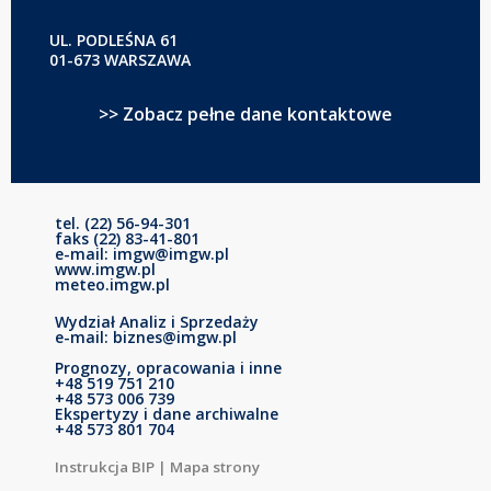
UL. PODLEŚNA 61
01-673 WARSZAWA
>> Zobacz pełne dane kontaktowe
tel. (22) 56-94-301
faks (22) 83-41-801
e-mail: imgw@imgw.pl
www.imgw.pl
meteo.imgw.pl
Wydział Analiz i Sprzedaży
e-mail: biznes@imgw.pl
Prognozy, opracowania i inne
+48 519 751 210
+48 573 006 739
Ekspertyzy i dane archiwalne
+48 573 801 704
Instrukcja BIP
|
Mapa strony