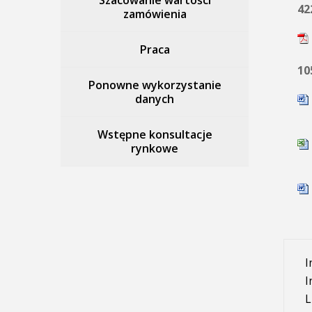
Szacowanie wartości
42
zamówienia
Praca
10
Ponowne wykorzystanie
danych
Wstępne konsultacje
rynkowe
I
I
L