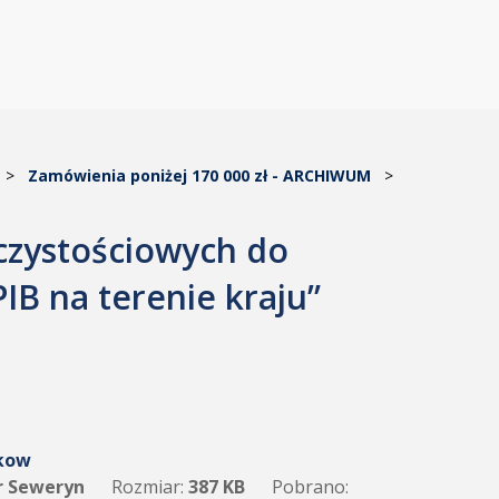
>
Zamówienia poniżej 170 000 zł - ARCHIWUM
>
czystościowych do
IB na terenie kraju”
akow
r Seweryn
Rozmiar:
387 KB
Pobrano: