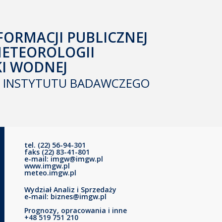
FORMACJI PUBLICZNEJ
METEOROLOGII
KI WODNEJ
INSTYTUTU BADAWCZEGO
tel. (22) 56-94-301
faks (22) 83-41-801
e-mail: imgw@imgw.pl
www.imgw.pl
meteo.imgw.pl
Wydział Analiz i Sprzedaży
e-mail: biznes@imgw.pl
Prognozy, opracowania i inne
+48 519 751 210