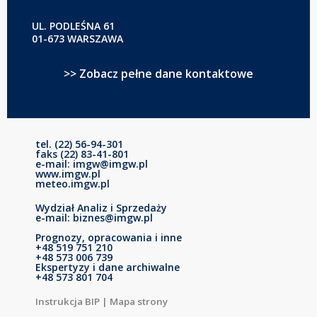
UL. PODLEŚNA 61
01-673 WARSZAWA
>> Zobacz pełne dane kontaktowe
tel. (22) 56-94-301
faks (22) 83-41-801
e-mail: imgw@imgw.pl
www.imgw.pl
meteo.imgw.pl
Wydział Analiz i Sprzedaży
e-mail: biznes@imgw.pl
Prognozy, opracowania i inne
+48 519 751 210
+48 573 006 739
Ekspertyzy i dane archiwalne
+48 573 801 704
Instrukcja BIP
|
Mapa strony