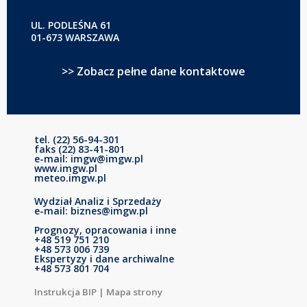
UL. PODLEŚNA 61
01-673 WARSZAWA
>> Zobacz pełne dane kontaktowe
tel. (22) 56-94-301
faks (22) 83-41-801
e-mail: imgw@imgw.pl
www.imgw.pl
meteo.imgw.pl
Wydział Analiz i Sprzedaży
e-mail: biznes@imgw.pl
Prognozy, opracowania i inne
+48 519 751 210
+48 573 006 739
Ekspertyzy i dane archiwalne
+48 573 801 704
Instrukcja BIP
|
Mapa strony