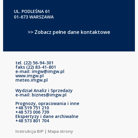
UL. PODLEŚNA 61
01-673 WARSZAWA
>> Zobacz pełne dane kontaktowe
tel. (22) 56-94-301
faks (22) 83-41-801
e-mail: imgw@imgw.pl
www.imgw.pl
meteo.imgw.pl
Wydział Analiz i Sprzedaży
e-mail: biznes@imgw.pl
Prognozy, opracowania i inne
+48 519 751 210
+48 573 006 739
Ekspertyzy i dane archiwalne
+48 573 801 704
Instrukcja BIP
|
Mapa strony