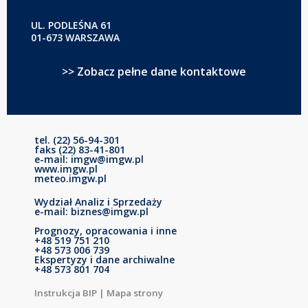
UL. PODLEŚNA 61
01-673 WARSZAWA
>> Zobacz pełne dane kontaktowe
tel. (22) 56-94-301
faks (22) 83-41-801
e-mail: imgw@imgw.pl
www.imgw.pl
meteo.imgw.pl
Wydział Analiz i Sprzedaży
e-mail: biznes@imgw.pl
Prognozy, opracowania i inne
+48 519 751 210
+48 573 006 739
Ekspertyzy i dane archiwalne
+48 573 801 704
Instrukcja BIP
|
Mapa strony