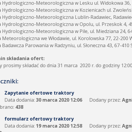
a Hydrologiczno-Meteorologiczna w Lesku ul. Widokowa 36,
a Hydrologiczno-Meteorologiczna w Kozienicach ul. Zwoleńsk
a Hydrologiczno-Meteorologiczna Lublin-Radawiec, Radawie
a Hydrologiczno-Meteorologiczna w Opolu, ul. Przeskok 4, 
a Hydrologiczno-Meteorologiczna w Pile, ul. Miedziana 24, 64
a Meteorologiczna we Włodawie, ul. Korolowska 77, 22-200
a Badawcza Parowania w Radzyniu, ul. Słoneczna 43, 67-410 
in składania ofert:
y prosimy składać do dnia 31 marca 2020 r. do godziny 12:0
czniki:
Zapytanie ofertowe traktory
Data dodania:
30 marca 2020 12:06
Dodany przez:
Agn
brano:
438
formularz ofertowy traktory
Data dodania:
19 marca 2020 12:58
Dodany przez:
Agn