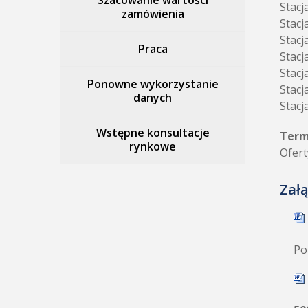
Szacowanie wartości
Stacj
zamówienia
Stacj
Stacj
Praca
Stacj
Stacj
Ponowne wykorzystanie
Stacj
danych
Stacj
Wstępne konsultacje
Term
rynkowe
Ofert
Załą
Po