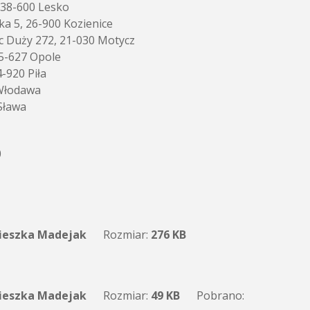
 38-600 Lesko
a 5, 26-900 Kozienice
c Duży 272, 21-030 Motycz
45-627 Opole
-920 Piła
 Włodawa
Sława
0
ieszka Madejak
Rozmiar:
276 KB
ieszka Madejak
Rozmiar:
49 KB
Pobrano: