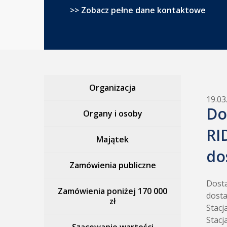
>> Zobacz pełne dane kontaktowe
Organizacja
19.03
Do
Organy i osoby
RI
Majątek
do
Zamówienia publiczne
Dosta
Zamówienia poniżej 170 000
dosta
zł
Stacj
Stacj