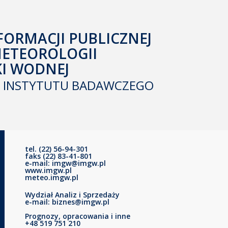
FORMACJI PUBLICZNEJ
METEOROLOGII
KI WODNEJ
INSTYTUTU BADAWCZEGO
tel. (22) 56-94-301
faks (22) 83-41-801
e-mail: imgw@imgw.pl
www.imgw.pl
meteo.imgw.pl
Wydział Analiz i Sprzedaży
e-mail: biznes@imgw.pl
Prognozy, opracowania i inne
+48 519 751 210