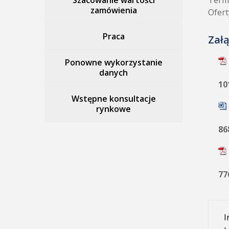
Szacowanie wartości
Termi
zamówienia
Ofert
Praca
Załą
Ponowne wykorzystanie
danych
10
Wstępne konsultacje
rynkowe
86
77
I