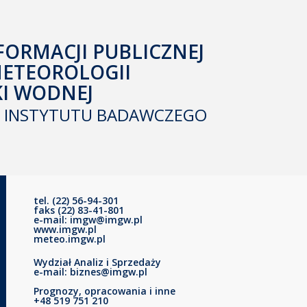
FORMACJI PUBLICZNEJ
METEOROLOGII
KI WODNEJ
INSTYTUTU BADAWCZEGO
tel. (22) 56-94-301
faks (22) 83-41-801
e-mail: imgw@imgw.pl
www.imgw.pl
meteo.imgw.pl
Wydział Analiz i Sprzedaży
e-mail: biznes@imgw.pl
Prognozy, opracowania i inne
+48 519 751 210