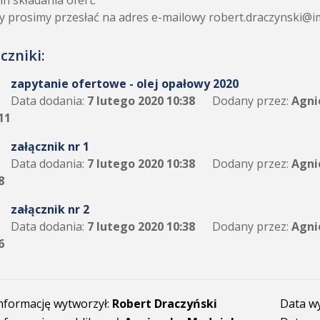
n składania ofert:
y prosimy przesłać na adres e-mailowy robert.draczynski@
czniki:
zapytanie ofertowe - olej opałowy 2020
Data dodania:
7 lutego 2020 10:38
Dodany przez:
Agni
11
załącznik nr 1
Data dodania:
7 lutego 2020 10:38
Dodany przez:
Agni
8
załącznik nr 2
Data dodania:
7 lutego 2020 10:38
Dodany przez:
Agni
6
nformację wytworzył:
Robert Draczyński
Data w