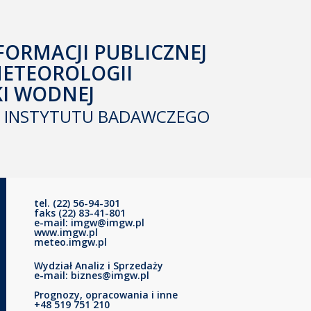
FORMACJI PUBLICZNEJ
METEOROLOGII
KI WODNEJ
INSTYTUTU BADAWCZEGO
tel. (22) 56-94-301
faks (22) 83-41-801
e-mail: imgw@imgw.pl
www.imgw.pl
meteo.imgw.pl
Wydział Analiz i Sprzedaży
e-mail: biznes@imgw.pl
Prognozy, opracowania i inne
+48 519 751 210