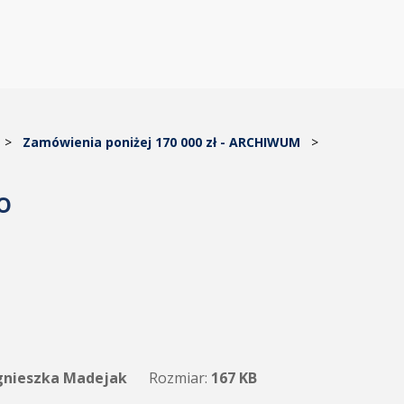
>
Zamówienia poniżej 170 000 zł - ARCHIWUM
>
o
nieszka Madejak
Rozmiar:
167 KB