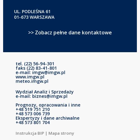
UL. PODLEŚNA 61
01-673 WARSZAWA
>> Zobacz pełne dane kontaktowe
tel. (22) 56-94-301
faks (22) 83-41-801
e-mail: imgw@imgw.pl
www.imgw.pl
meteo.imgw.pl
Wydział Analiz i Sprzedaży
e-mail: biznes@imgw.pl
Prognozy, opracowania i inne
+48 519 751 210
+48 573 006 739
Ekspertyzy i dane archiwalne
+48 573 801 704
Instrukcja BIP
|
Mapa strony