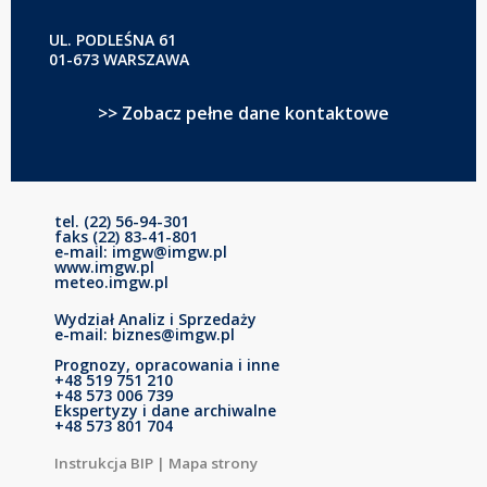
UL. PODLEŚNA 61
01-673 WARSZAWA
>> Zobacz pełne dane kontaktowe
tel. (22) 56-94-301
faks (22) 83-41-801
e-mail: imgw@imgw.pl
www.imgw.pl
meteo.imgw.pl
Wydział Analiz i Sprzedaży
e-mail: biznes@imgw.pl
Prognozy, opracowania i inne
+48 519 751 210
+48 573 006 739
Ekspertyzy i dane archiwalne
+48 573 801 704
Instrukcja BIP
|
Mapa strony