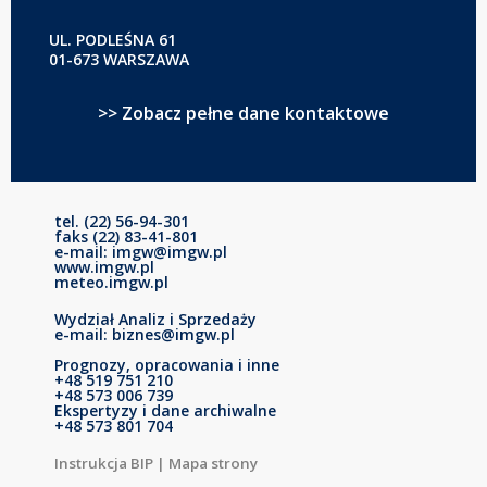
UL. PODLEŚNA 61
01-673 WARSZAWA
>> Zobacz pełne dane kontaktowe
tel. (22) 56-94-301
faks (22) 83-41-801
e-mail: imgw@imgw.pl
www.imgw.pl
meteo.imgw.pl
Wydział Analiz i Sprzedaży
e-mail: biznes@imgw.pl
Prognozy, opracowania i inne
+48 519 751 210
+48 573 006 739
Ekspertyzy i dane archiwalne
+48 573 801 704
Instrukcja BIP
|
Mapa strony