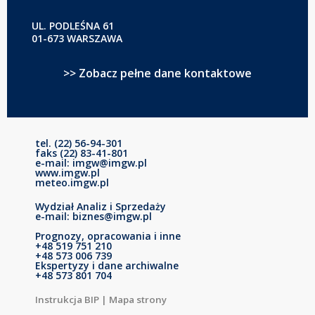
UL. PODLEŚNA 61
01-673 WARSZAWA
>> Zobacz pełne dane kontaktowe
tel. (22) 56-94-301
faks (22) 83-41-801
e-mail: imgw@imgw.pl
www.imgw.pl
meteo.imgw.pl
Wydział Analiz i Sprzedaży
e-mail: biznes@imgw.pl
Prognozy, opracowania i inne
+48 519 751 210
+48 573 006 739
Ekspertyzy i dane archiwalne
+48 573 801 704
Instrukcja BIP
|
Mapa strony