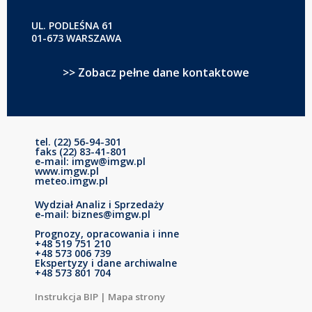
UL. PODLEŚNA 61
01-673 WARSZAWA
>> Zobacz pełne dane kontaktowe
tel. (22) 56-94-301
faks (22) 83-41-801
e-mail: imgw@imgw.pl
www.imgw.pl
meteo.imgw.pl
Wydział Analiz i Sprzedaży
e-mail: biznes@imgw.pl
Prognozy, opracowania i inne
+48 519 751 210
+48 573 006 739
Ekspertyzy i dane archiwalne
+48 573 801 704
Instrukcja BIP
|
Mapa strony